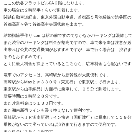
ここの渋谷フラットビル6A６階になります。
車の場合は２時間半くらいで到着します。
関越自動車道経由、東京外環自動車道、首都高５号池袋線で渋谷区の
首都高富ヶ谷で首都高中央環状線を出ます。
結婚指輪手作り.comは駅の前ですのでなかなかパーキングは混雑し
また渋谷のパーキングは料金が割高ですので、車で来る際は注意が必
出来れば公共の交通機関がおすすめですが、車で行く場合は、渋谷ま
るのもおすすめです。
とくに最大料金が決まっているところなら、駐車料金も心配ないです
電車でのアクセスは、高崎駅から新幹線が大変便利です。
高崎駅からMaxとき３３０号（東京行）で東京駅まで行きます。
東京駅から山手線品川方面行に乗車して、２５分で到着します。
所要時間は１時間２８分です。
また片道料金は５１３０円です。
また湘南新宿ラインも乗り換えなしで便利です。
高崎駅からＪＲ湘南新宿ライン快速（国府津行）に乗車して１１９分
乗換がないので座っていれば渋谷まで行きますので便利です。
また料金は１９４４円です。