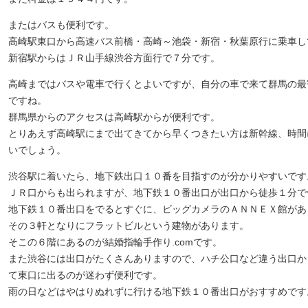
またはバスも便利です。
高崎駅東口から高速バス前橋・高崎～池袋・新宿・秋葉原行に乗車し
新宿駅からはＪＲ山手線渋谷方面行で７分です。
高崎まではバスや電車で行くとよいですが、自分の車で来て群馬の最
ですね。
群馬県からのアクセスは高崎駅からが便利です。
とりあえず高崎駅にまで出てきてから早くつきたい方は新幹線、時間
いでしょう。
渋谷駅に着いたら、地下鉄出口１０番を目指すのが分かりやすいです
ＪＲ口からも出られますが、地下鉄１０番出口が出口から徒歩１分で
地下鉄１０番出口をでるとすぐに、ビッグカメラのＡＮＮＥＸ館があ
その３軒となりにフラットビルという建物があります。
そこの６階にあるのが結婚指輪手作り.comです。
また渋谷には出口がたくさんありますので、ハチ公口など違う出口か
て東口に出るのが迷わず便利です。
雨の日などはやはりぬれずに行ける地下鉄１０番出口がおすすめです