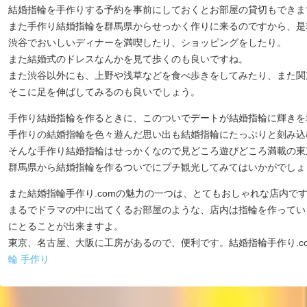
結婚指輪を手作りする予約を事前にしておくとお部屋の貸切もできま
また手作り結婚指輪を群馬県からせっかく作りに来るのですから、是
渋谷でおいしいディナーを満喫したり、ショッピングをしたり。
また結婚式のドレスなんかを見て歩くのも良いですね。
また渋谷以外にも、上野や浅草などを食べ歩きをしてみたり、また関
そこに足を伸ばしてみるのも良いでしょう。
手作り結婚指輪を作るときに、このついでデートが結婚指輪に輝きを
手作りの結婚指輪を色々遊んだ思い出も結婚指輪にたっぷりと刻み込
そんな手作り結婚指輪はせっかくなので見どころ遊びどころ満載の東
群馬県から結婚指輪を作るついでにプチ観光してみてはいかがでしょ
また結婚指輪手作り.comの魅力の一つは、とてもおしゃれな店内で
まるでドラマの中に出てくるお部屋のような、店内は指輪を作ってい
にとることが出来ますよ。
東京、名古屋、大阪に工房があるので、便利です。結婚指輪手作り.c
輪 手作り