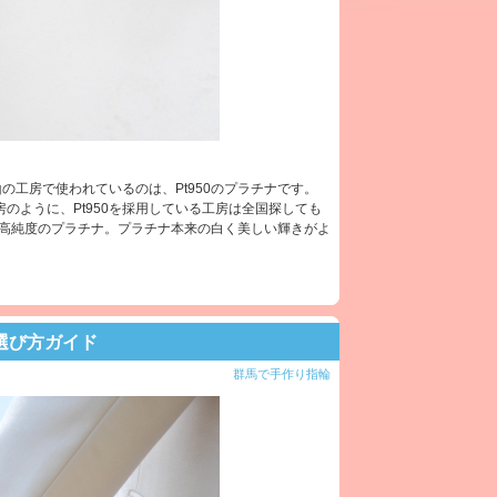
工房で使われているのは、Pt950のプラチナです。
房のように、Pt950を採用している工房は全国探しても
る高純度のプラチナ。プラチナ本来の白く美しい輝きがよ
選び方ガイド
群馬で手作り指輪